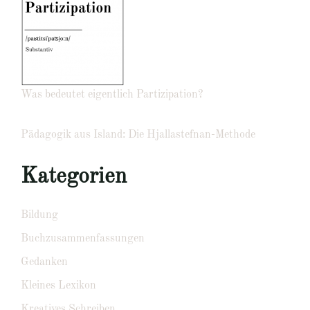
Was bedeutet eigentlich Partizipation?
Pädagogik aus Island: Die Hjallastefnan-Methode
Kategorien
Bildung
Buchzusammenfassungen
Gedanken
Kleines Lexikon
Kreatives Schreiben