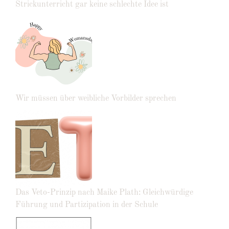
Strickunterricht gar keine schlechte Idee ist
Wir müssen über weibliche Vorbilder sprechen
Das Veto-Prinzip nach Maike Plath: Gleichwürdige
Führung und Partizipation in der Schule