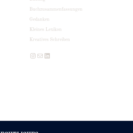
Buchzusammenfassungen
Gedanken
Kleines Lexikon
Kreatives Schreiben
Instagram
E-Mail
LinkedIn