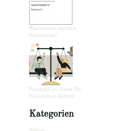
Was bedeutet eigentlich
Partizipation?
Pädagogik aus Island: Die
Hjallastefnan-Methode
Kategorien
Bildung