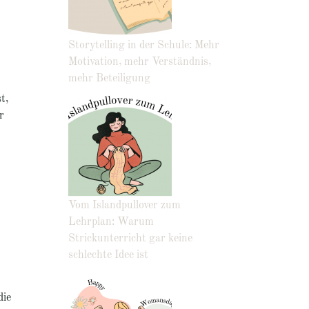
Storytelling in der Schule: Mehr
Motivation, mehr Verständnis,
mehr Beteiligung
t,
r
Vom Islandpullover zum
Lehrplan: Warum
Strickunterricht gar keine
schlechte Idee ist
die