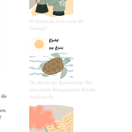
Ist Inklusion doch nicht die
Lösung?
Die Macht der Zuwendung: Wie
eine stabile Bezugsperson Kinder
 die
stark macht
nen
?