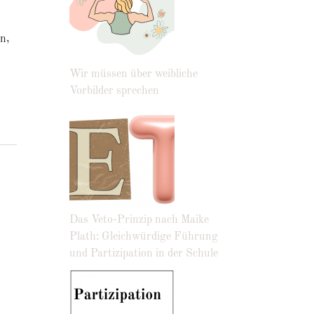
n,
Wir müssen über weibliche
Vorbilder sprechen
Das Veto-Prinzip nach Maike
Plath: Gleichwürdige Führung
und Partizipation in der Schule