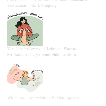
Verständnis, mehr Beteiligung
Vom Islandpullover zum Lehrplan: Warum
Strickunterricht gar keine schlechte Idee ist
Wir müssen über weibliche Vorbilder sprechen