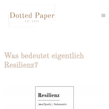
Zum
Inhalt
springen
Men
umsc
Was bedeutet eigentlich
Resilienz?