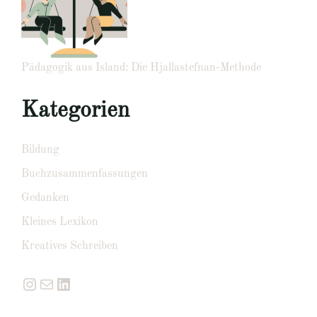
Pädagogik aus Island: Die Hjallastefnan-Methode
Kategorien
Bildung
Buchzusammenfassungen
Gedanken
Kleines Lexikon
Kreatives Schreiben
Instagram
E-Mail
LinkedIn