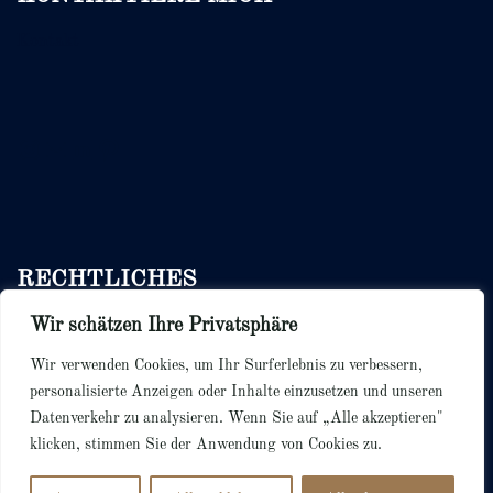
Kontakt
Instagram
E-Mail
LinkedIn
Pinterest
RECHTLICHES
Wir schätzen Ihre Privatsphäre
Bedingungen & Konditionen
Datenschutzerklärung
Wir verwenden Cookies, um Ihr Surferlebnis zu verbessern,
Cookie Richtlinie
personalisierte Anzeigen oder Inhalte einzusetzen und unseren
Datenverkehr zu analysieren. Wenn Sie auf „Alle akzeptieren"
klicken, stimmen Sie der Anwendung von Cookies zu.