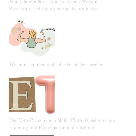
Vom Islandpullover zum Lehrplan: Warum
Strickunterricht gar keine schlechte Idee ist
Wir müssen über weibliche Vorbilder sprechen
Das Veto-Prinzip nach Maike Plath: Gleichwürdige
Führung und Partizipation in der Schule