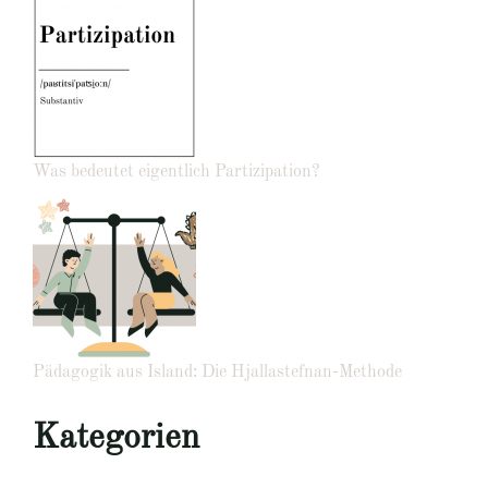
Was bedeutet eigentlich Partizipation?
Pädagogik aus Island: Die Hjallastefnan-Methode
Kategorien