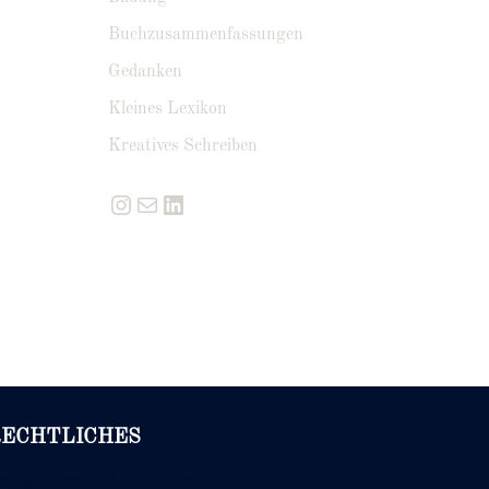
Buchzusammenfassungen
Gedanken
Kleines Lexikon
Kreatives Schreiben
Instagram
E-Mail
LinkedIn
RECHTLICHES
edingungen & Konditionen