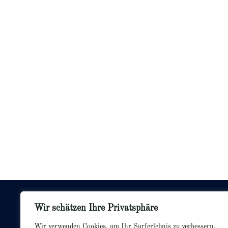
KONTAKTIERE MICH
Wir schätzen Ihre Privatsphäre
Kontakt
Wir verwenden Cookies, um Ihr Surferlebnis zu verbessern,