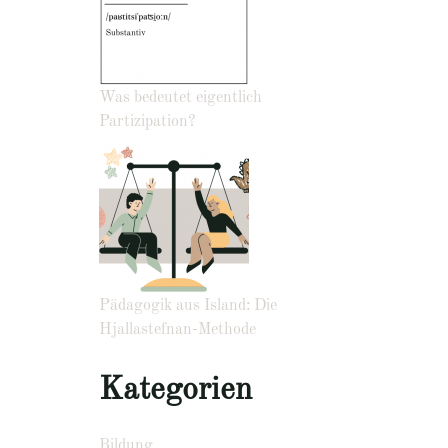
Was bedeutet eigentlich
Partizipation?
Pädagogik aus Island: Die
Hjallastefnan-Methode
Kategorien
Bildung