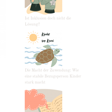
Ist Inklusion doch nicht die
Lösung?
Die Macht der Zuwendung: Wie
eine stabile Bezugsperson Kinder
stark macht