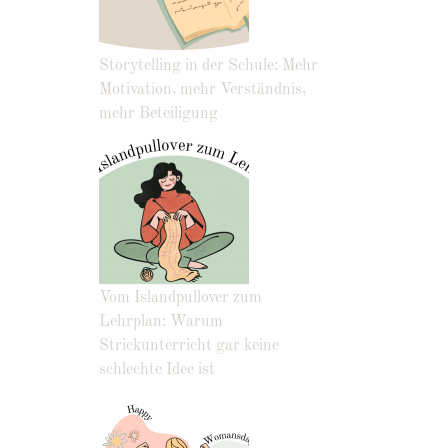
Storytelling in der Schule: Mehr
Motivation, mehr Verständnis,
mehr Beteiligung
Vom Islandpullover zum
Lehrplan: Warum
Strickunterricht gar keine
schlechte Idee ist