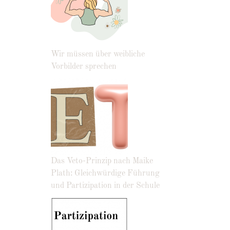
Wir müssen über weibliche
Vorbilder sprechen
Das Veto-Prinzip nach Maike
Plath: Gleichwürdige Führung
und Partizipation in der Schule