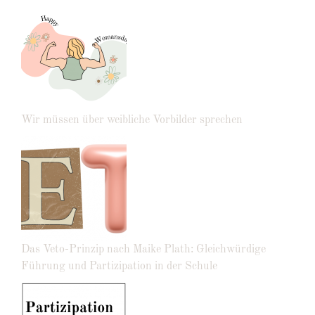
Wir müssen über weibliche Vorbilder sprechen
Das Veto-Prinzip nach Maike Plath: Gleichwürdige
Führung und Partizipation in der Schule