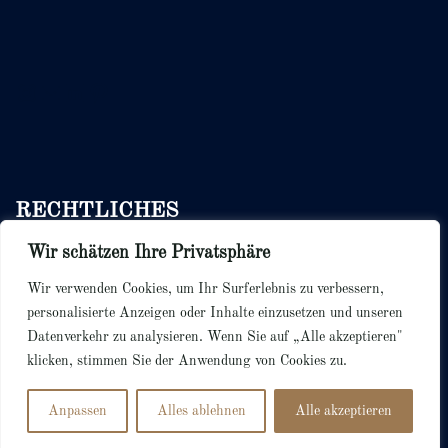
Instagram
E-Mail
LinkedIn
Pinterest
RECHTLICHES
Wir schätzen Ihre Privatsphäre
Bedingungen & Konditionen
Datenschutzerklärung
Wir verwenden Cookies, um Ihr Surferlebnis zu verbessern,
Cookie Richtlinie
personalisierte Anzeigen oder Inhalte einzusetzen und unseren
Datenverkehr zu analysieren. Wenn Sie auf „Alle akzeptieren"
klicken, stimmen Sie der Anwendung von Cookies zu.
Anpassen
Alles ablehnen
Alle akzeptieren
© 2026 Dotted Paper.