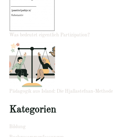
Was bedeutet eigentlich Partizipation?
Pädagogik aus Island: Die Hjallastefnan-Methode
Kategorien
Bildung