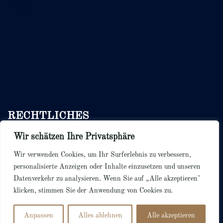
Kontakt
Instagram
E-Mail
LinkedIn
Pinterest
RECHTLICHES
Wir schätzen Ihre Privatsphäre
Bedingungen & Konditionen
Datenschutzerklärung
Wir verwenden Cookies, um Ihr Surferlebnis zu verbessern,
Cookie Richtlinie
personalisierte Anzeigen oder Inhalte einzusetzen und unseren
Datenverkehr zu analysieren. Wenn Sie auf „Alle akzeptieren"
klicken, stimmen Sie der Anwendung von Cookies zu.
Anpassen
Alles ablehnen
Alle akzeptieren
© 2026 Dotted Paper.