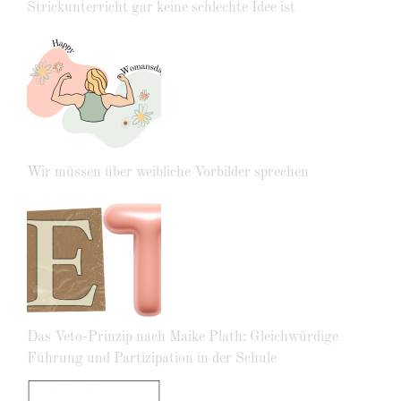
Strickunterricht gar keine schlechte Idee ist
Wir müssen über weibliche Vorbilder sprechen
Das Veto-Prinzip nach Maike Plath: Gleichwürdige
Führung und Partizipation in der Schule