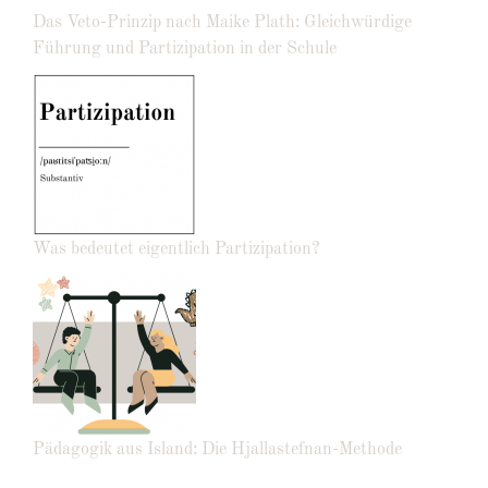
Das Veto-Prinzip nach Maike Plath: Gleichwürdige
Führung und Partizipation in der Schule
Was bedeutet eigentlich Partizipation?
Pädagogik aus Island: Die Hjallastefnan-Methode