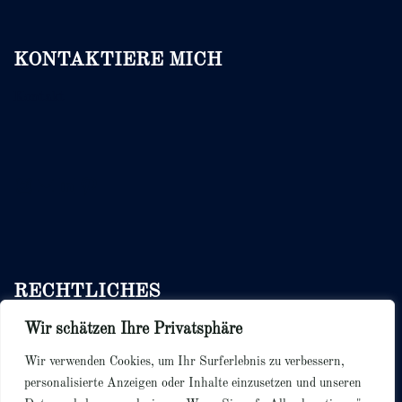
KONTAKTIERE MICH
Kontakt
Instagram
E-Mail
LinkedIn
Pinterest
RECHTLICHES
Wir schätzen Ihre Privatsphäre
Bedingungen & Konditionen
Datenschutzerklärung
Wir verwenden Cookies, um Ihr Surferlebnis zu verbessern,
Cookie Richtlinie
personalisierte Anzeigen oder Inhalte einzusetzen und unseren