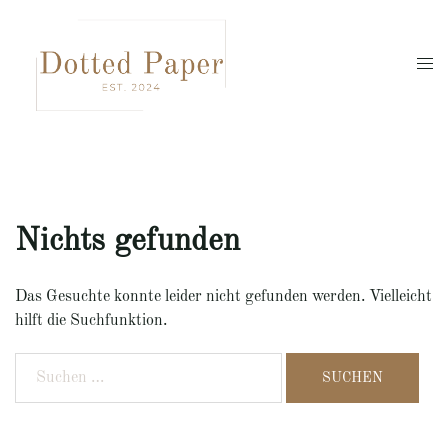
Zum
Inhalt
springen
Men
umsc
Nichts gefunden
Das Gesuchte konnte leider nicht gefunden werden. Vielleicht
hilft die Suchfunktion.
Suchen
nach: