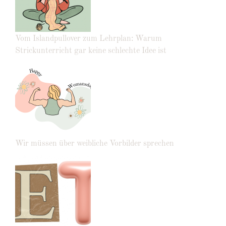
Vom Islandpullover zum Lehrplan: Warum
Strickunterricht gar keine schlechte Idee ist
Wir müssen über weibliche Vorbilder sprechen